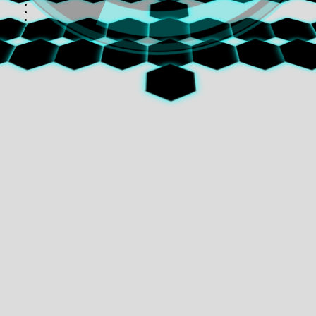
⬢
⬢
⬢
⬢
⬢
⬢
⬢
⬢
⬢
⬢
⬢
⬢
⬢
⬢
⬢
⬢